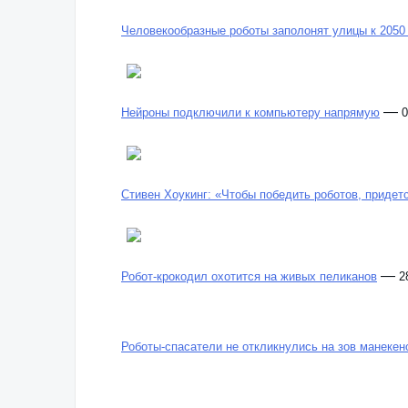
Человекообразные роботы заполонят улицы к 2050
—
Нейроны подключили к компьютеру напрямую
0
Стивен Хоукинг: «Чтобы победить роботов, придет
—
Робот-крокодил охотится на живых пеликанов
2
Роботы-спасатели не откликнулись на зов манекен