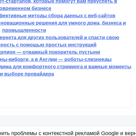
т-стартапов, которые помогут вам преуспеть в
овременном бизнесе
фективные методы сбора данных с веб-сайтов
нновационные решения для умного дома, бизнеса и
промышленности
тернета для других пользователей и спасти свою
ность с помощью простых инструкций
орпион — отважный покоритель пустыни
ны-киборги, а в Англии — роботы-слизнееды
одима для комфортного стриминга и важные моменты
и выборе провайдера
нить проблемы с контекстной рекламой Google и вер