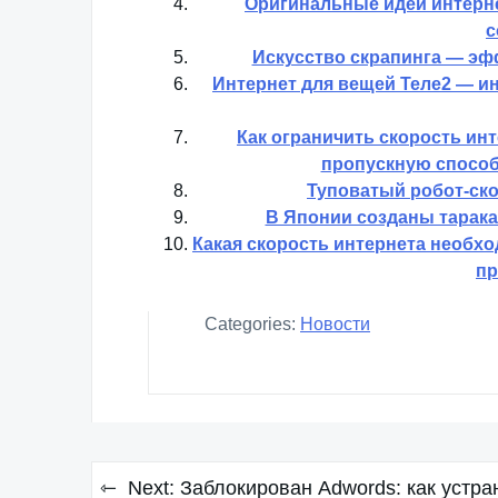
Оригинальные идеи интерне
с
Искусство скрапинга — эф
Интернет для вещей Теле2 — и
Как ограничить скорость ин
пропускную способ
Туповатый робот-ск
В Японии созданы тарака
Какая скорость интернета необх
пр
Categories:
Новости
Навигация
Next:
Заблокирован Adwords: как устра