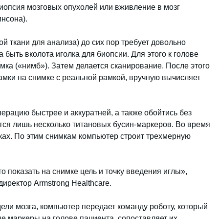
биопсия мозговых опухолей или вживление в мозг
нсона).
ой ткани для анализа) до сих пор требует довольно
 быть вколота иголка для биопсии. Для этого к голове
мка («нимб»). Затем делается сканирование. После этого
амки на снимке с реальной рамкой, вручную вычисляет
перацию быстрее и аккуратней, а также обойтись без
тся лишь несколько титановых бусин-маркеров. Во время
ках. По этим снимкам компьютер строит трехмерную
то показать на снимке цель и точку введения иглы»,
иректор Armstrong Healthcare.
ели мозга, компьютер передает команду роботу, который
 маркеры на голове пациента, сопоставляет их