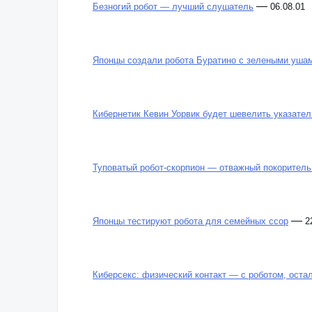
—
Безногий робот — лучший слушатель
06.08.01
Японцы создали робота Буратино с зелеными уша
Кибернетик Кевин Уорвик будет шевелить указате
Туповатый робот-скорпион — отважный покоритель
—
Японцы тестируют робота для семейных ссор
2
Киберсекс: физический контакт — с роботом, оста