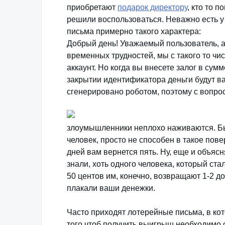
приобретают
подарок директору
, кто то 
решили воспользоваться. Неважно есть у 
письма примерно такого характера:
Добрый день! Уважаемый пользователь, а
временных трудностей, мы с такого то чи
аккаунт. Но когда вы внесете залог в сум
закрытии идентификатора деньги будут 
сгенерировано роботом, поэтому с вопр
злоумышленники неплохо наживаются. Бы
человек, просто не способен в такое пове
дней вам вернется пять. Ну, еще и объясн
знали, хоть одного человека, который ста
50 центов им, конечно, возвращают 1-2 д
плакали ваши денежки.
Часто приходят лотерейные письма, в кот
того чтоб получить выигрыш необходимо 