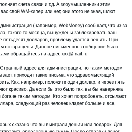
пополняет счета связи и т.д. А злоумышленники этим
вас свой WM-кипер или нет, они этого не зная, шлют
дминистрация (например, WebMoney) сообщает, что из-за
сла, такого то месяца, вынуждены заблокировать ваш
ме пятьдесят долларов, проблему удастся решить. При
вам возвращены. Данное письменное сообщение было
осами обращайтесь на адрес
xxx@mail.ru
Странный адрес для администрации, но таким методом
вает, приходят такие письма, что здравомыслящий
рить. Как, например, положите один доллар, и через пять
яют красиво. Да если бы это было так, вы бы наверняка
л богаче таким методом. Кто хочет попробовать, отсылают
оллара, следующий раз человек кладет больше и все,
орых сказано что вы выиграли деньги или подарок. Для
отправить определенную сумму. После отправки денег,