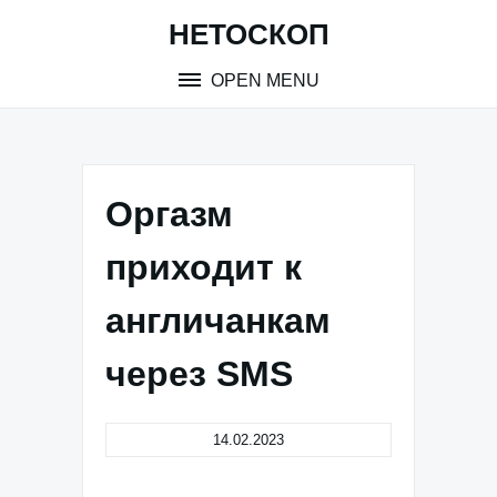
Skip
НЕТОСКОП
to
content
OPEN MENU
Оргазм
приходит к
англичанкам
через SMS
14.02.2023