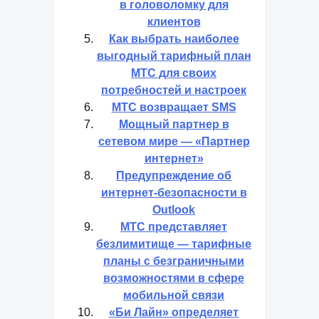
в головоломку для
клиентов
Как выбрать наиболее
выгодный тарифный план
МТС для своих
потребностей и настроек
МТС возвращает SMS
Мощный партнер в
сетевом мире — «Партнер
интернет»
Предупреждение об
интернет-безопасности в
Outlook
МТС представляет
безлимитище — тарифные
планы с безграничными
возможностями в сфере
мобильной связи
«Би Лайн» определяет