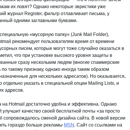
акам их ловят? Однако некоторые эвристики уже
ий журнал Register, фильтр отлавливает письма, у
исанный одними заглавными буквами.
ециальную «мусорную папку» (Junk Mail Folder),
otmail рекомендует пользователям время от времени
усорных писем, которые могут тоже случайно оказаться в
аметил, что при установке высокого уровня защиты в
ованные сразу нескольким людям (многие спаммерские
по такому признаку, однако иногда таким образом
азначенные для нескольких адресатов). Но оказывается,
отдельно указать в специальной опции Mailing Lists, и
их адресов.
 на Hotmail достаточно удобна и эффективна. Однако
ft улучшит качество своей бесплатной почты «за просто
il сопровождалось сменой дизайна сайта. В новой версии
реть гораздо больше рекламы
MSN
. Сайт со ссылками на