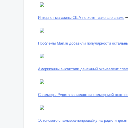
Интернет-магазины США не хотят закона о спаме
Проблемы Mail.ru добавили популярности остальн
Американцы высчитали денежный эквивалент спам
Спаммеры Рунета занимаются коммерцией охотнее
Эстонского спаммера-попрошайку наградили дес