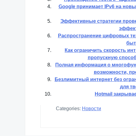
Google принимает IPv6 на новы
Эффективные стратегии прове
эффект
Распространение цифровых тех
быт
Как ограничить скорость ин
пропускную способ
Полная информация о многофун
возможности, пр
Безлимитный интернет без огра
для тв
Hotmail закрыва
Categories:
Новости