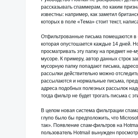
рассказывать спаммерам, по каким призн
известны: например, как заметил британск
которых в поле «Тема» стоит текст, нап
Отфильтрованные письма помещаются в сп
которая опустошается каждые 14 дней. H
просматривать эту папку на предмет не-м
мусоре. К примеру, автор данных строк з
мусорную папку попадают письма, адрес
рассылки действительно можно отследить 
рассылаются и нормальные письма, предн
адреса подобных полезных рассылок надо 
тогда фильтр не будет трогать письма с эт
В целом новая система фильтрации спама
глупо было бы предположить, что Microso
так». Появление спам-фильтров на Hotma
пользователь Hotmail вынужден просмот