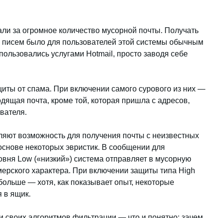
али за огромное количество мусорной почты. Получать
 писем было для пользователей этой системы обычным
ользовались услугами Hotmail, просто заводя себе
щиты от спама. При включении самого сурового из них —
одящая почта, кроме той, которая пришла с адресов,
вателя.
ляют возможность для получения почты с неизвестных
основе некоторых эвристик. В сообщении для
ровня Low («низкий») система отправляет в мусорную
ерского характера. При включении защиты типа High
больше — хотя, как показывает опыт, некоторые
 в ящик.
и своих алгоритмов фильтрации — что и понятно: зачем