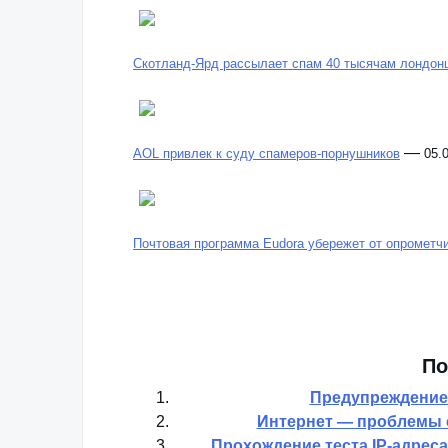
Скотланд-Ярд рассылает спам 40 тысячам лондон
—
AOL привлек к суду спамеров-порнушников
05.
Почтовая программа Eudora убережет от опрометч
По
Предупреждение 
Интернет — проблемы 
Прохождение теста IP-адреса