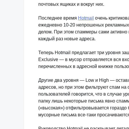
почтовых ящиках и вокруг них.
Последнее время
Hotmail
очень критиков
ежедневно 10-20 непрошеных рекламных
делом. При этом спаммеры сами активно п
каждый раз новые адреса.
Теперь Hotmail предлагает три уровня за
Exclusive — в мусор отправляется вся вх
перечисленных в адресной книжке пользо
Другие два уровня — Low и High — остав
адресов, но при этом фильтруют спам на 
пользователей говорится, что в случае у
папку лишь некоторые письма явно спамм
(«высокая») отфильтровывается гораздо 
мусорные письма все-таки просачиваются
Руководство Hotmail не раскрывает детал