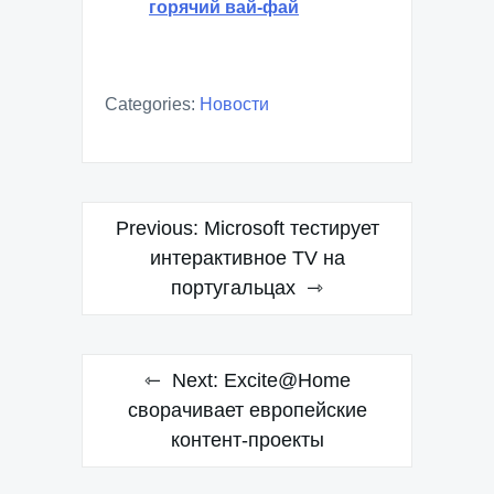
горячий вай-фай
Categories:
Новости
Навигация
Previous:
Microsoft тестирует
по
интерактивное TV на
португальцах
записям
Next:
Excite@Home
сворачивает европейские
контент-проекты