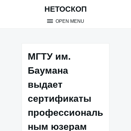
Skip
НЕТОСКОП
to
content
OPEN MENU
МГТУ им.
Баумана
выдает
сертификаты
профессиональ
ным юзерам