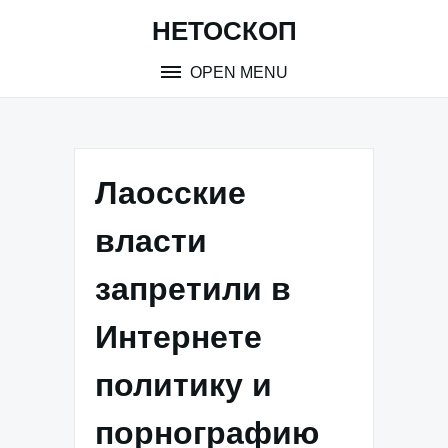
Skip
НЕТОСКОП
to
content
OPEN MENU
Лаосские
власти
запретили в
Интернете
политику и
порнографию