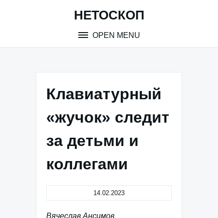
Skip
НЕТОСКОП
to
content
OPEN MENU
Клавиатурный
«жучок» следит
за детьми и
коллегами
14.02.2023
Вячеслав Ансимов