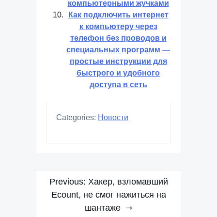
компьютерными жучками
Как подключить интернет
к компьютеру через
телефон без проводов и
специальных программ —
простые инструкции для
быстрого и удобного
доступа в сеть
Categories:
Новости
Навигация
Previous:
Хакер, взломавший
по
Ecount, не смог нажиться на
шантаже
записям