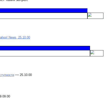
Yahoo! News, 25.10.00
—
ступности
25.10.00
9.09.00