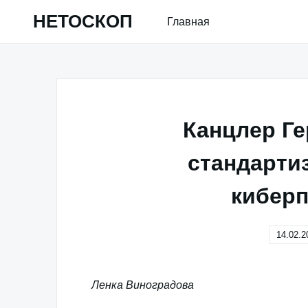
Skip
НЕТОСКОП
Главная
to
content
Канцлер Г
стандарти
кибер
14.02.2
Ленка Виноградова