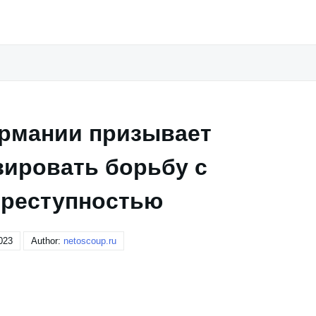
ермании призывает
зировать борьбу с
преступностью
023
Author:
netoscoup.ru