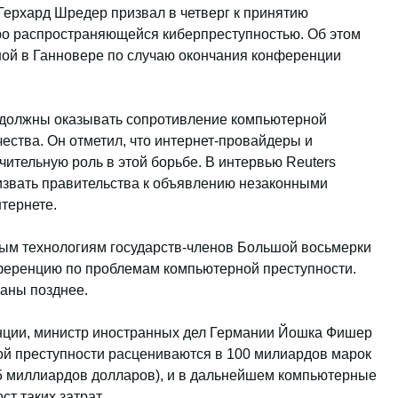
Герхард Шредер призвал в четверг к принятию
ро распространяющейся киберпреступностью. Об этом
нной в Ганновере по случаю окончания конференции
а должны оказывать сопротивление компьютерной
ества. Он отметил, что интернет-провайдеры и
ительную роль в этой борьбе. В интервью Reuters
извать правительства к объявлению незаконными
тернете.
ым технологиям государств-членов Большой восьмерки
ференцию по проблемам компьютерной преступности.
аны позднее.
нции, министр иностранных дел Германии Йошка Фишер
ной преступности расцениваются в 100 милиардов марок
45 миллиардов долларов), и в дальнейшем компьютерные
т таких затрат.