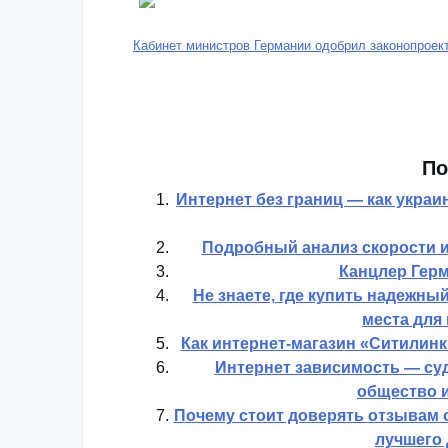
Кабинет министров Германии одобрил законопроект
По
Интернет без границ — как украи
Подробный анализ скорости и
Канцлер Герм
Не знаете, где купить надежны
места для
Как интернет-магазин «Ситилинк
Интернет зависимость — су
общество 
Почему стоит доверять отзывам о
лучшего 