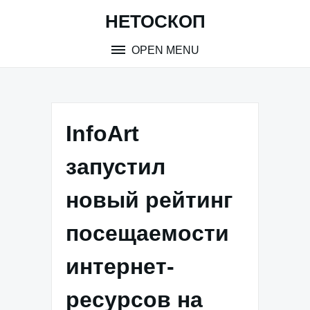
Skip
НЕТОСКОП
to
content
OPEN MENU
InfoArt
запустил
новый рейтинг
посещаемости
интернет-
ресурсов на