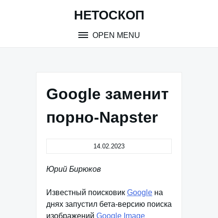
Skip
НЕТОСКОП
to
content
OPEN MENU
Google заменит
порно-Napster
14.02.2023
Юрий Бирюков
Известный поисковик
Google
на
днях запустил бета-версию поиска
изображений
Google Image