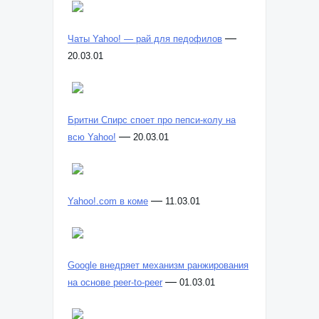
—
Чаты Yahoo! — рай для педофилов
20.03.01
Бритни Спирс споет про пепси-колу на
—
всю Yahoo!
20.03.01
—
Yahoo!.com в коме
11.03.01
Google внедряет механизм ранжирования
—
на основе peer-to-peer
01.03.01