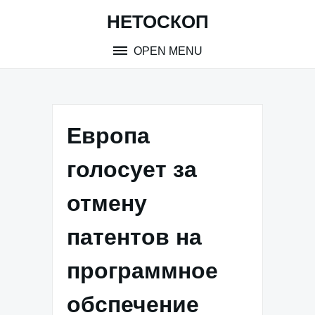
Skip
НЕТОСКОП
to
content
OPEN MENU
Европа
голосует за
отмену
патентов на
программное
обспечение