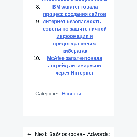
IBM запатентовала
процесс создания сайтов
Интернет безопасность —
советы по защите личной
информации и
предотвращению
кибератак
McAfee запатентовала
апгрейд антивирусов
через Интернет
Categories:
Новости
Навигация
Next:
Заблокирован Adwords: