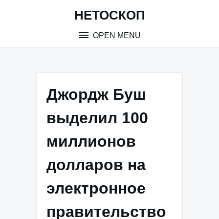
Skip
НЕТОСКОП
to
content
OPEN MENU
Джордж Буш
выделил 100
миллионов
долларов на
электронное
правительство