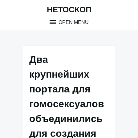
Skip
НЕТОСКОП
to
content
OPEN MENU
Два
крупнейших
портала для
гомосексуалов
объединились
для создания