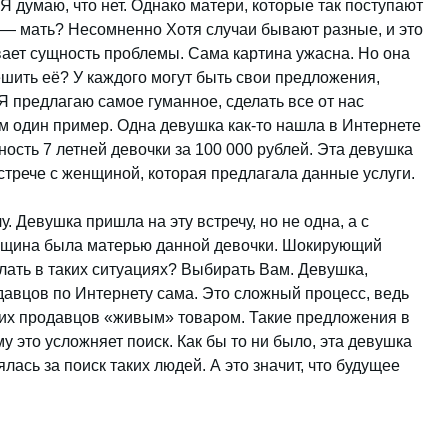
Я думаю, что нет. Однако матери, которые так поступают
ь — мать? Несомненно Хотя случаи бывают разные, и это
вает сущность проблемы. Сама картина ужасна. Но она
ешить её? У каждого могут быть свои предложения,
 Я предлагаю самое гуманное, сделать все от нас
ам один пример. Одна девушка как-то нашла в Интернете
ность 7 летней девочки за 100 000 рублей. Эта девушка
встрече с женщиной, которая предлагала данные услуги.
 Девушка пришла на эту встречу, но не одна, а с
енщина была матерью данной девочки. Шокирующий
елать в таких ситуациях? Выбирать Вам. Девушка,
давцов по Интернету сама. Это сложный процесс, ведь
этих продавцов «живым» товаром. Такие предложения в
у это усложняет поиск. Как бы то ни было, эта девушка
лась за поиск таких людей. А это значит, что будущее