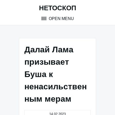
Skip
НЕТОСКОП
to
content
OPEN MENU
Далай Лама
призывает
Буша к
ненасильствен
ным мерам
14.02.2023