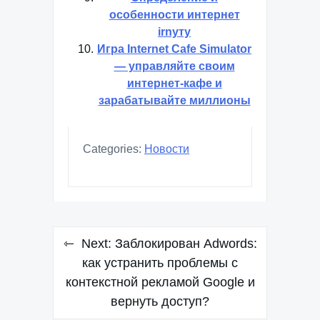
особенности интернет
irnyту
Игра Internet Cafe Simulator
— управляйте своим
интернет-кафе и
зарабатывайте миллионы
Categories:
Новости
Навигация
Next:
Заблокирован Adwords:
по
как устранить проблемы с
контекстной рекламой Google и
записям
вернуть доступ?