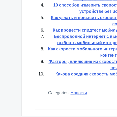
10 способов измерить скорос
устройстве без 
Как узнать и повысить скорос
с
Как провести спидтест мобил
Беспроводной интернет с вы
выбрать мобильный интерне
Как скорости мобильного интерн
контент
Факторы, влияющие на скорость
св
Какова средняя скорость моб
Categories:
Новости