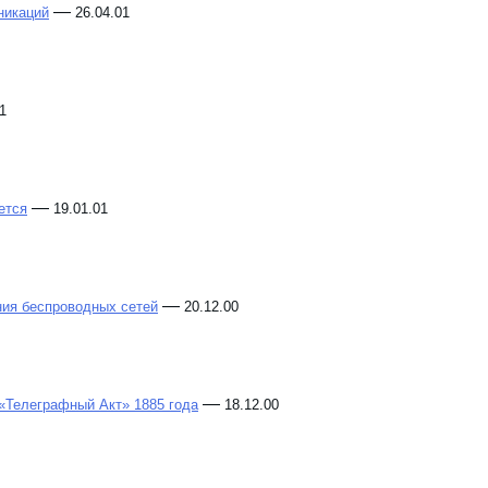
—
никаций
26.04.01
1
—
ется
19.01.01
—
ния беспроводных сетей
20.12.00
—
«Телеграфный Акт» 1885 года
18.12.00