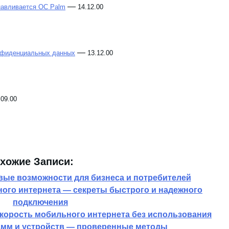
—
навливается ОС Palm
14.12.00
—
нфиденциальных данных
13.12.00
.09.00
хожие Записи:
вые возможности для бизнеса и потребителей
ого интернета — секреты быстрого и надежного
подключения
корость мобильного интернета без использования
мм и устройств — проверенные методы