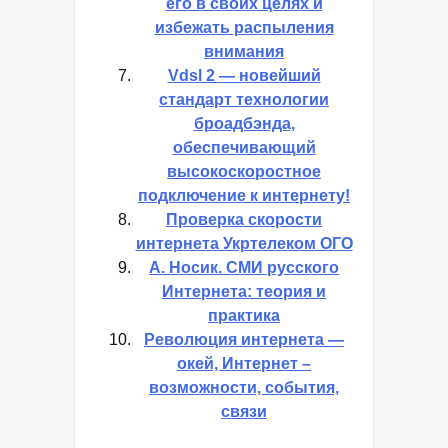
его в своих целях и
избежать распыления
внимания
Vdsl 2 — новейший
стандарт технологии
броадбэнда,
обеспечивающий
высокоскоростное
подключение к интернету!
Проверка скорости
интернета Укртелеком ОГО
А. Носик. СМИ русского
Интернета: теория и
практика
Революция интернета —
окей, Интернет –
возможности, события,
связи