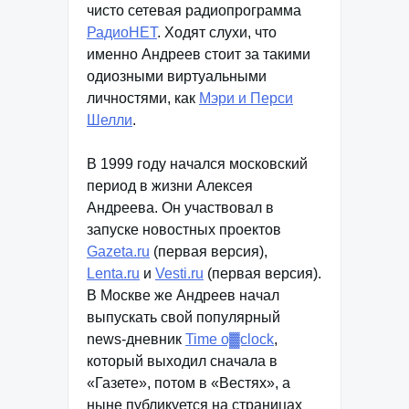
чисто сетевая радиопрограмма
РадиоНЕТ
. Ходят слухи, что
именно Андреев стоит за такими
одиозными виртуальными
личностями, как
Мэри и Перси
Шелли
.
В 1999 году начался московский
период в жизни Алексея
Андреева. Он участвовал в
запуске новостных проектов
Gazeta.ru
(первая версия),
Lenta.ru
и
Vesti.ru
(первая версия).
В Москве же Андреев начал
выпускать свой популярный
news-дневник
Time o▓clock
,
который выходил сначала в
«Газете», потом в «Вестях», а
ныне публикуется на страницах