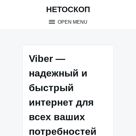
Skip
НЕТОСКОП
to
content
OPEN MENU
Viber —
надежный и
быстрый
интернет для
всех ваших
потребностей