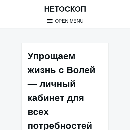
Skip
НЕТОСКОП
to
content
OPEN MENU
Упрощаем
жизнь с Волей
— личный
кабинет для
всех
потребностей