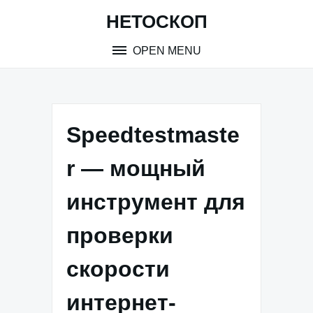
Skip
НЕТОСКОП
to
content
OPEN MENU
Speedtestmaste
r — мощный
инструмент для
проверки
скорости
интернет-