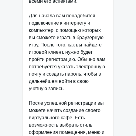
всеми его аспектами.
Для начала вам понадобится
подключение к интернету и
компьютер, с помощью которых
вы сможете играть в браузерную
игру. После того, как вы найдете
игровой клиент, нужно будет
пройти регистрацию. Обычно вам
потребуется указать электронную
почту и создать пароль, чтобы в
дальнейшем войти в свою
учетную запись.
После успешной регистрации вы
можете начать создание своего
виртуального кафе. Есть
возможность выбрать стиль
оформления помещения, меню и