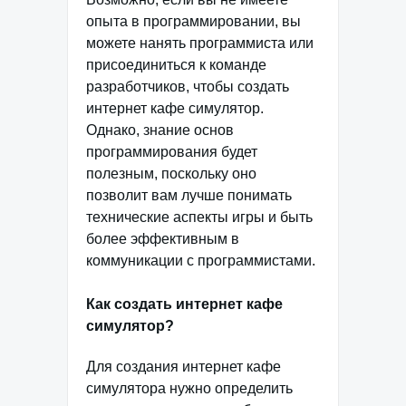
опыта в программировании, вы
можете нанять программиста или
присоединиться к команде
разработчиков, чтобы создать
интернет кафе симулятор.
Однако, знание основ
программирования будет
полезным, поскольку оно
позволит вам лучше понимать
технические аспекты игры и быть
более эффективным в
коммуникации с программистами.
Как создать интернет кафе
симулятор?
Для создания интернет кафе
симулятора нужно определить