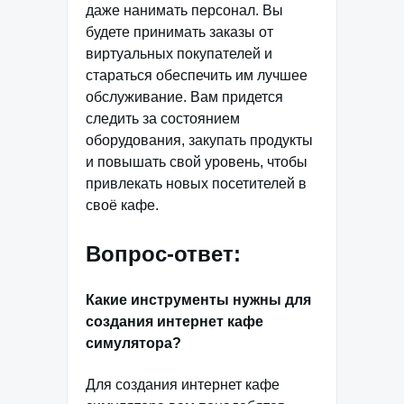
даже нанимать персонал. Вы
будете принимать заказы от
виртуальных покупателей и
стараться обеспечить им лучшее
обслуживание. Вам придется
следить за состоянием
оборудования, закупать продукты
и повышать свой уровень, чтобы
привлекать новых посетителей в
своё кафе.
Вопрос-ответ:
Какие инструменты нужны для
создания интернет кафе
симулятора?
Для создания интернет кафе