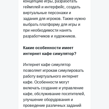
концепцию игры, разработать
геймплей и интерфейс, создать
виртуальные персонажи и
задания для игроков. Также нужно
выбрать платформу для игры и
при необходимости нанять
разработчиков и художников.
Какие особенности имеет
интернет кафе симулятор?
Интернет кафе симулятор
позволяет игрокам симулировать
работу виртуального интернет
кафе. Особенности могут
включать создание и управление
кафе, обслуживание посетителей,
улучшение оборудования и
проведение различных заданий