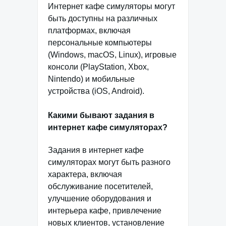
Интернет кафе симуляторы могут
быть доступны на различных
платформах, включая
персональные компьютеры
(Windows, macOS, Linux), игровые
консоли (PlayStation, Xbox,
Nintendo) и мобильные
устройства (iOS, Android).
Какими бывают задания в
интернет кафе симуляторах?
Задания в интернет кафе
симуляторах могут быть разного
характера, включая
обслуживание посетителей,
улучшение оборудования и
интерьера кафе, привлечение
новых клиентов, установление