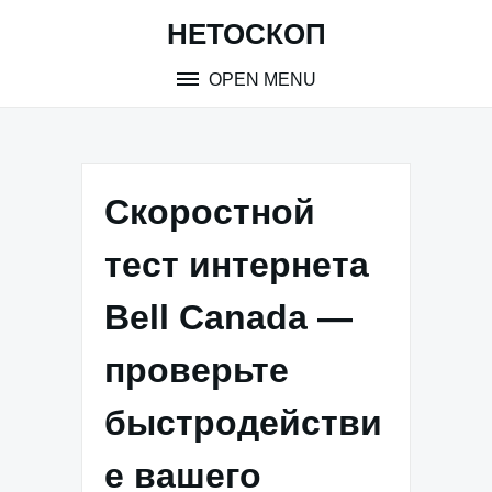
Skip
НЕТОСКОП
to
content
OPEN MENU
Скоростной
тест интернета
Bell Canada —
проверьте
быстродействи
е вашего