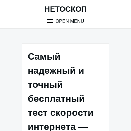
Skip
НЕТОСКОП
to
content
OPEN MENU
Самый
надежный и
точный
бесплатный
тест скорости
интернета —