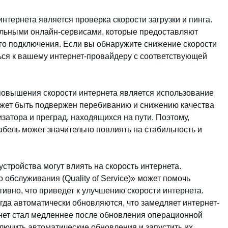
тернета является проверка скорости загрузки и пинга.
альными онлайн-сервисами, которые предоставляют
о подключения. Если вы обнаружите снижение скорости
ться к вашему интернет-провайдеру с соответствующей
овышения скорости интернета является использование
ожет быть подвержен перебиванию и снижению качества
затора и преград, находящихся на пути. Поэтому,
кабель может значительно повлиять на стабильность и
устройства могут влиять на скорость интернета.
 обслуживания (Quality of Service)» может помочь
ивно, что приведет к улучшению скорости интернета.
да автоматически обновляются, что замедляет интернет-
рнет стал медленнее после обновления операционной
лючить автоматические обновления и запустить их