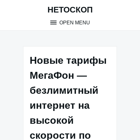
Skip
НЕТОСКОП
to
content
OPEN MENU
Новые тарифы
МегаФон —
безлимитный
интернет на
высокой
скорости по