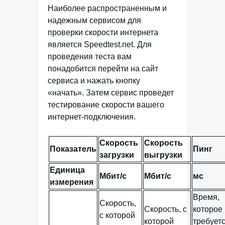
Наиболее распространенным и
надежным сервисом для
проверки скорости интернета
является Speedtest.net. Для
проведения теста вам
понадобится перейти на сайт
сервиса и нажать кнопку
«начать». Затем сервис проведет
тестирование скорости вашего
интернет-подключения.
Скорость
Скорость
Показатель
Пинг
загрузки
выгрузки
Единица
Мбит/с
Мбит/с
мс
измерения
Время,
Скорость,
Скорость, с
которое
с которой
которой
требует