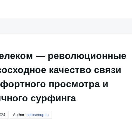
стелеком — революционные
восходное качество связи
мфортного просмотра и
ичного сурфинга
024
Author:
netoscoup.ru