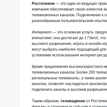
Ростелеком
— это один из ведущих прова
компания обеспечивает своих клиентов 
телевизионных каналов. Подключение к 
разнообразным пользовательским опытом
Интернет
— это основная услуга, предл
впечатляет: она достигает до 1 Гбит/с, чт
высокого разрешения, играть в онлайн-и
могут выбрать наиболее подходящий для 
условиями использования интернет-ресур
Кроме предложения высокоскоростного
и
телевизионных
каналов
. Более 200 теле
региональные телеканалы, а также разли
каналов, позволят насладиться просмот
подключить каналы в высоком разрешени
Таким образом,
телевидение
от Ростеле
фильмы и спортивные события в отличном