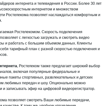
йдеров интернета и телевидения в России. Более 30 лет
высокоскоростным интернетом и множеством
сети Ростелекома позволяет наслаждаться комфортным и
.
агаемая Ростелекомом. Скорость подключения
о позволяет с легкостью загружать и смотреть видео
гры и работать с большим объемом данных. Клиенты
себя тарифный план с разной скоростью подключения и
сов.
нтернета
, Ростелеком также предлагает широкий выбор
каналов, включая популярные федеральные и
чные пакеты спортивных, развлекательных и детских
ром любимых передач и шоу. Опционально можно
и и записывать эфир на цифровой видеорегистратор.
кома позволяет смотреть Ваши любимые передачи,
 качестве. К тому же, удобное управление