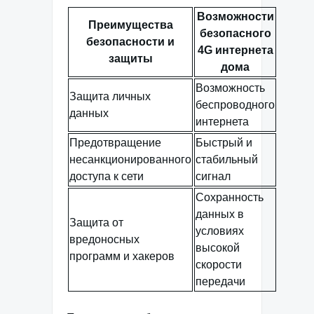
Возможности
Преимущества
безопасного
безопасности и
4G интернета
защиты
дома
Возможность
Защита личных
беспроводного
данных
интернета
Предотвращение
Быстрый и
несанкционированного
стабильный
доступа к сети
сигнал
Сохранность
данных в
Защита от
условиях
вредоносных
высокой
программ и хакеров
скорости
передачи