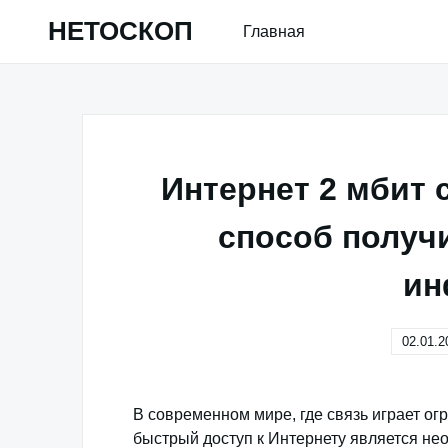
Skip
НЕТОСКОП
Главная
to
content
Интернет 2 мбит 
способ получ
ин
02.01.2
В современном мире, где связь играет о
быстрый доступ к Интернету является н