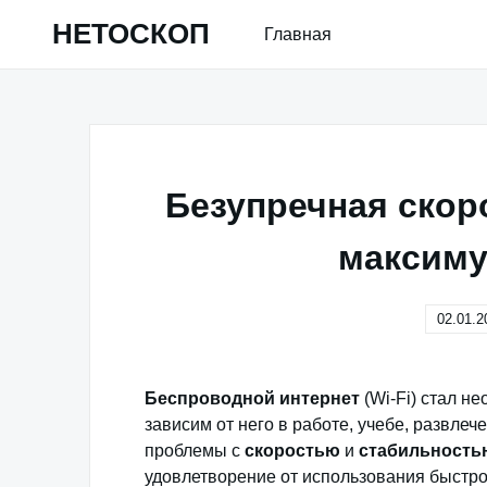
Skip
НЕТОСКОП
Главная
to
content
Безупречная скоро
максиму
02.01.2
Беспроводной интернет
(Wi-Fi) стал н
зависим от него в работе, учебе, развле
проблемы с
скоростью
и
стабильность
удовлетворение от использования быстр