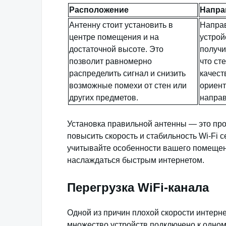
Расположение
Напра
Антенну стоит установить в
Направ
центре помещения и на
устрой
достаточной высоте. Это
получи
позволит равномерно
что ст
распределить сигнал и снизить
качест
возможные помехи от стен или
ориент
других предметов.
направ
Установка правильной антенны — это про
повысить скорость и стабильность Wi-Fi 
учитывайте особенности вашего помещени
наслаждаться быстрым интернетом.
Перегрузка WiFi-канала
Одной из причин плохой скорости интернет
множество устройств подключено к одному 