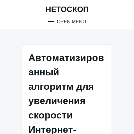
Skip
НЕТОСКОП
to
content
OPEN MENU
Автоматизиров
анный
алгоритм для
увеличения
скорости
Интернет-