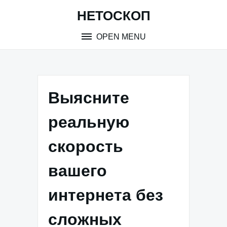
Skip
НЕТОСКОП
to
content
OPEN MENU
Выясните
реальную
скорость
вашего
интернета без
сложных