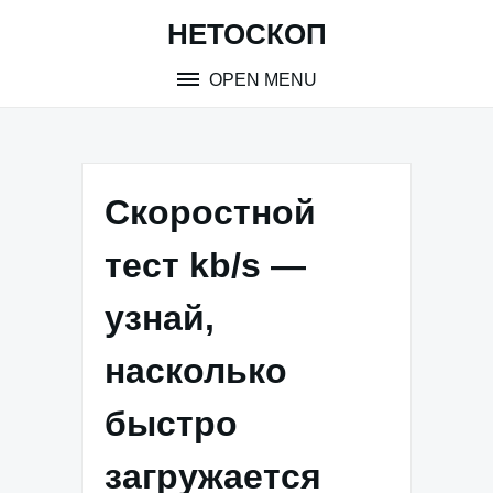
Skip
НЕТОСКОП
to
content
OPEN MENU
Скоростной
тест kb/s —
узнай,
насколько
быстро
загружается