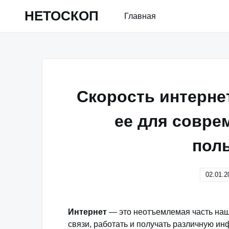
Skip
НЕТОСКОП
Главная
to
content
Скорость интернет
ее для совре
пол
02.01.2
Интернет
— это неотъемлемая часть наш
связи, работать и получать различную ин