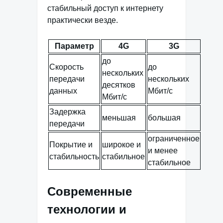
стабильный доступ к интернету
практически везде.
Параметр
4G
3G
до
Скорость
до
нескольких
передачи
нескольких
десятков
данных
Мбит/с
Мбит/с
Задержка
меньшая
большая
передачи
ограниченное
Покрытие и
широкое и
и менее
стабильность
стабильное
стабильное
Современные
технологии и