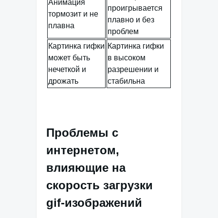
Анимация
проигрывается
тормозит и не
плавно и без
плавна
проблем
Картинка гифки
Картинка гифки
может быть
в высоком
нечеткой и
разрешении и
дрожать
стабильна
Проблемы с
интернетом,
влияющие на
скорость загрузки
gif-изображений