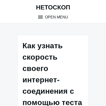
Skip
НЕТОСКОП
to
content
OPEN MENU
Как узнать
скорость
своего
интернет-
соединения с
помощью теста