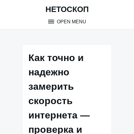
Skip
НЕТОСКОП
to
content
OPEN MENU
Как точно и
надежно
замерить
скорость
интернета —
проверка и