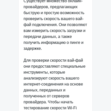
Существует множество онлайн-
провайдеров, предлагающих
быструю и простую возможность
проверить скорость вашего вай-
фай подключения. Они позволяют
вам измерить скорость загрузки и
передачи данных, а также
получить информацию о пинге и
задержке.
Для проверки скорости вай-фай
они предоставляют специальные
инструменты, которые
анализируют скорость вашего
интернет-соединения на основе
данных, переданных и
полученных от серверов
провайдера. Чтобы начать
тестирование скорости Wi-Fi