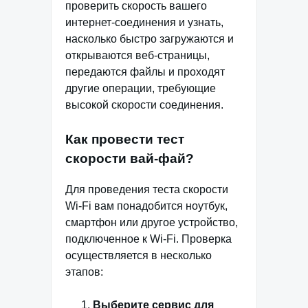
проверить скорость вашего
интернет-соединения и узнать,
насколько быстро загружаются и
открываются веб-страницы,
передаются файлы и проходят
другие операции, требующие
высокой скорости соединения.
Как провести тест
скорости вай-фай?
Для проведения теста скорости
Wi-Fi вам понадобится ноутбук,
смартфон или другое устройство,
подключенное к Wi-Fi. Проверка
осуществляется в несколько
этапов:
Выберите сервис для