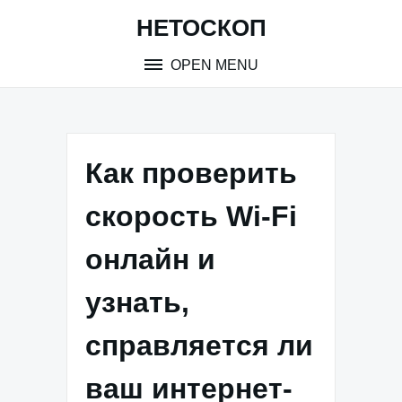
Skip
НЕТОСКОП
to
content
OPEN MENU
Как проверить
скорость Wi-Fi
онлайн и
узнать,
справляется ли
ваш интернет-