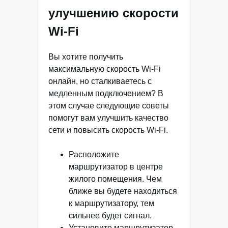
улучшению скорости
Wi-Fi
Вы хотите получить
максимальную скорость Wi-Fi
онлайн, но сталкиваетесь с
медленным подключением? В
этом случае следующие советы
помогут вам улучшить качество
сети и повысить скорость Wi-Fi.
Расположите
маршрутизатор в центре
жилого помещения. Чем
ближе вы будете находиться
к маршрутизатору, тем
сильнее будет сигнал.
Установите маршрутизатор