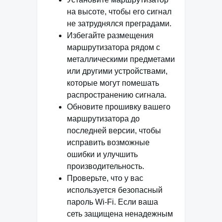
на высоте, чтобы его сигнал
не затруднялся преградами.
Избегайте размещения
маршрутизатора рядом с
металлическими предметами
или другими устройствами,
которые могут помешать
распространению сигнала.
Обновите прошивку вашего
маршрутизатора до
последней версии, чтобы
исправить возможные
ошибки и улучшить
производительность.
Проверьте, что у вас
используется безопасный
пароль Wi-Fi. Если ваша
сеть защищена ненадежным