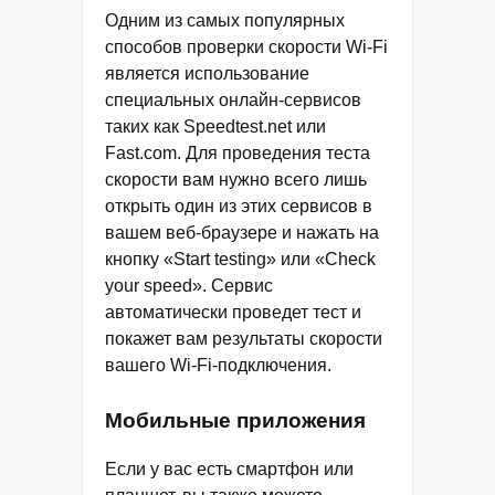
Одним из самых популярных
способов проверки скорости Wi-Fi
является использование
специальных онлайн-сервисов
таких как Speedtest.net или
Fast.com. Для проведения теста
скорости вам нужно всего лишь
открыть один из этих сервисов в
вашем веб-браузере и нажать на
кнопку «Start testing» или «Check
your speed». Сервис
автоматически проведет тест и
покажет вам результаты скорости
вашего Wi-Fi-подключения.
Мобильные приложения
Если у вас есть смартфон или