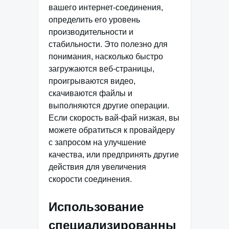
вашего интернет-соединения,
определить его уровень
производительности и
стабильности. Это полезно для
понимания, насколько быстро
загружаются веб-страницы,
проигрываются видео,
скачиваются файлы и
выполняются другие операции.
Если скорость вай-фай низкая, вы
можете обратиться к провайдеру
с запросом на улучшение
качества, или предпринять другие
действия для увеличения
скорости соединения.
Использование
специализированны