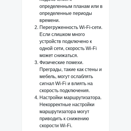
определенным планам или в
определенные периоды
времени.
Перегруженность Wi-Fi-сети.
Если слишком много
устройств подключено к
одной сети, скорость Wi-Fi
может снижаться.
Физические помехи.
Преграды, такие как стены и
мебель, могут ослаблять
сигнал Wi-Fi и влиять на
скорость подключения.
Настройки маршрутизатора.
Некорректные настройки
маршрутизатора могут
приводить к снижению
скорости Wi-Fi.