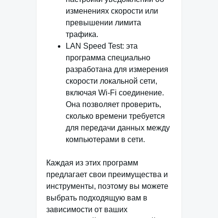
изменениях скорости или
превышении лимита
трафика.
LAN Speed Test: эта
программа специально
разработана для измерения
скорости локальной сети,
включая Wi-Fi соединение.
Она позволяет проверить,
сколько времени требуется
для передачи данных между
компьютерами в сети.
Каждая из этих программ
предлагает свои преимущества и
инструменты, поэтому вы можете
выбрать подходящую вам в
зависимости от ваших