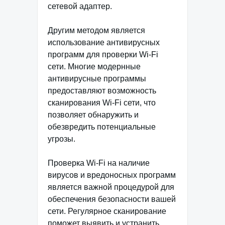
сетевой адаптер.
Другим методом является
использование антивирусных
программ для проверки Wi-Fi
сети. Многие модернные
антивирусные программы
предоставляют возможность
сканирования Wi-Fi сети, что
позволяет обнаружить и
обезвредить потенциальные
угрозы.
Проверка Wi-Fi на наличие
вирусов и вредоносных программ
является важной процедурой для
обеспечения безопасности вашей
сети. Регулярное сканирование
поможет выявить и устранить