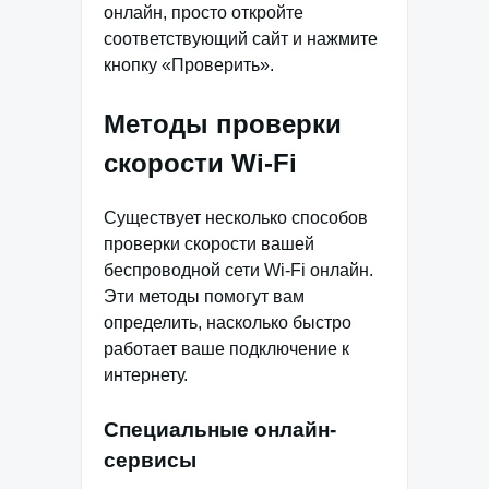
онлайн, просто откройте
соответствующий сайт и нажмите
кнопку «Проверить».
Методы проверки
скорости Wi-Fi
Существует несколько способов
проверки скорости вашей
беспроводной сети Wi-Fi онлайн.
Эти методы помогут вам
определить, насколько быстро
работает ваше подключение к
интернету.
Специальные онлайн-
сервисы