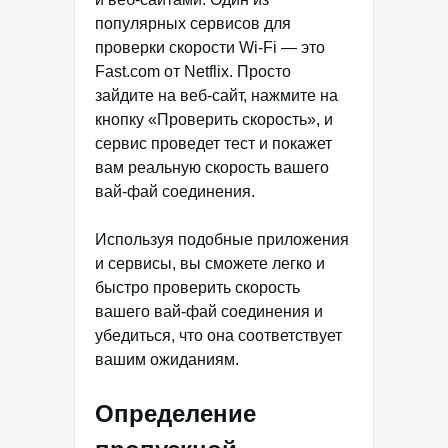
популярных сервисов для
проверки скорости Wi-Fi — это
Fast.com от Netflix. Просто
зайдите на веб-сайт, нажмите на
кнопку «Проверить скорость», и
сервис проведет тест и покажет
вам реальную скорость вашего
вай-фай соединения.
Используя подобные приложения
и сервисы, вы сможете легко и
быстро проверить скорость
вашего вай-фай соединения и
убедиться, что она соответствует
вашим ожиданиям.
Определение