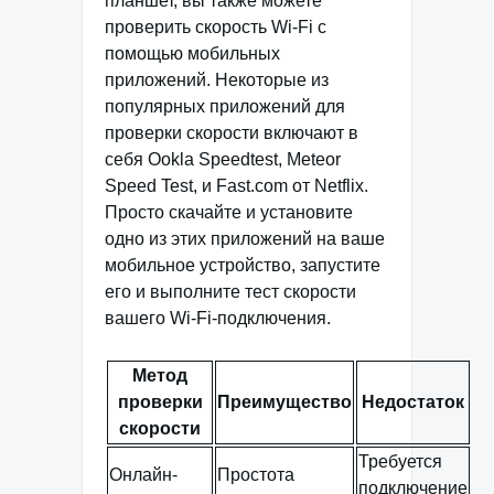
планшет, вы также можете
проверить скорость Wi-Fi с
помощью мобильных
приложений. Некоторые из
популярных приложений для
проверки скорости включают в
себя Ookla Speedtest, Meteor
Speed Test, и Fast.com от Netflix.
Просто скачайте и установите
одно из этих приложений на ваше
мобильное устройство, запустите
его и выполните тест скорости
вашего Wi-Fi-подключения.
Метод
проверки
Преимущество
Недостаток
скорости
Требуется
Онлайн-
Простота
подключение