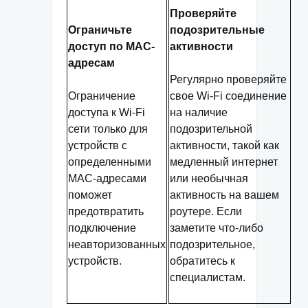
Проверяйте
Ограничьте
подозрительные
доступ по MAC-
активности
адресам
Регулярно проверяйте
Ограничение
свое Wi-Fi соединение
доступа к Wi-Fi
на наличие
сети только для
подозрительной
устройств с
активности, такой как
определенными
медленный интернет
MAC-адресами
или необычная
поможет
активность на вашем
предотвратить
роутере. Если
подключение
заметите что-либо
неавторизованных
подозрительное,
устройств.
обратитесь к
специалистам.